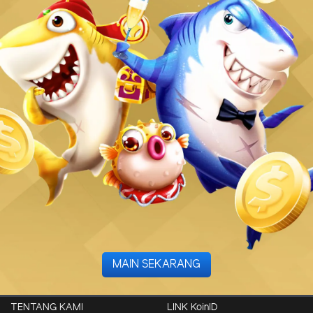
MAIN SEKARANG
TENTANG KAMI
LINK KoinID