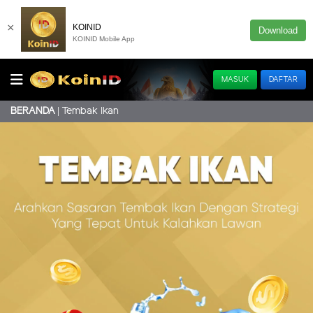
×
KOINID
Download
KOINID Mobile App
MASUK
DAFTAR
Tembak Ikan
BERANDA