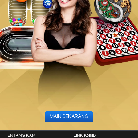
MAIN SEKARANG
TENTANG KAMI
LINK KoinID